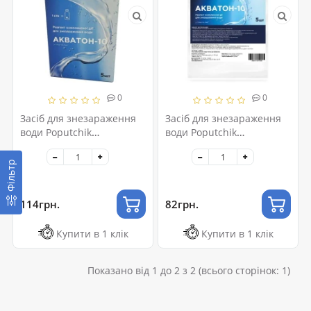
0
0
Засіб для знезараження
Засіб для знезараження
води Poputchik
води Poputchik
"Акватон-10" 5 шт Box (52-
"Акватон-10" 5 шт Zip (52-
037-IS)
036-IS)
Фільтр
114грн.
82грн.
Купити в 1 клік
Купити в 1 клік
Показано від 1 до 2 з 2 (всього сторінок: 1)