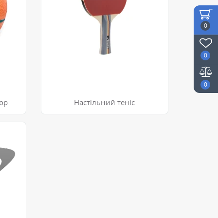
0
0
0
гор
Настільний теніс