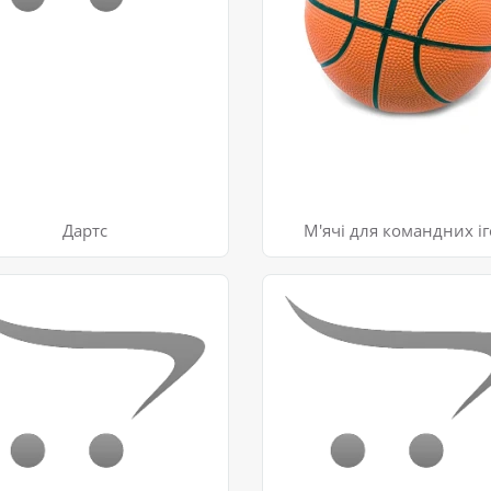
Дартс
М'ячі для командних і