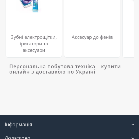
Зубні електрощітки,
Аксесуар до фенів
А
іригатори та
е
аксесуари
Персональна побутова техніка – купити
онлайн з доставкою по Україні
Інформація
Додатково