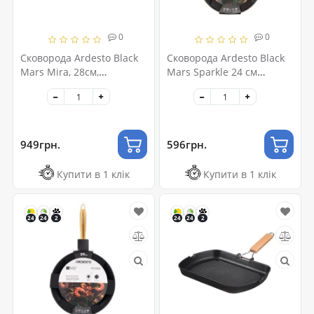
0
0
Сковорода Ardesto Black
Сковорода Ardesto Black
Mars Mira, 28см,
Mars Sparkle 24 см
алюміній, чорний
(AR1924BM)
(AR0728BM)
949грн.
596грн.
Купити в 1 клік
Купити в 1 клік
24
24
2
24
24
2