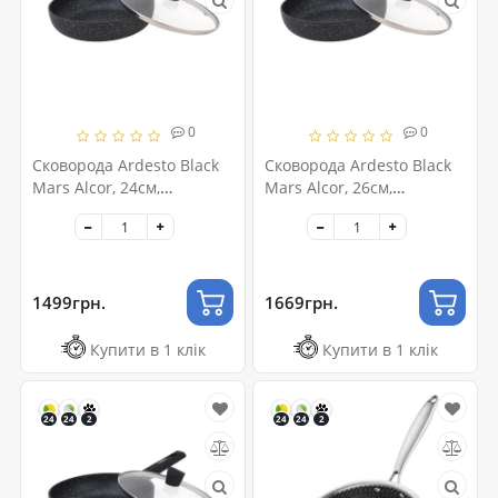
0
0
Сковорода Ardesto Black
Сковорода Ardesto Black
Mars Alcor, 24см,
Mars Alcor, 26см,
алюміній, чорний
алюміній, чорний
(AR1924BML)
(AR1926BML)
1499грн.
1669грн.
Купити в 1 клік
Купити в 1 клік
24
24
2
24
24
2