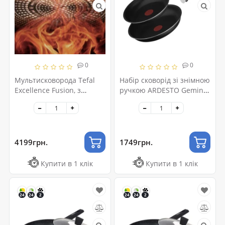
0
0
Мультисковорода Tefal
Набір сковорід зі знімною
Excellence Fusion, з
ручкою ARDESTO Gemini,
кришкою, 24см, алюміній,
24,28см, 3 предмети,
скло, нержавіюча сталь,
алюміній
метал, чорний
4199грн.
1749грн.
Купити в 1 клік
Купити в 1 клік
24
24
2
24
24
2