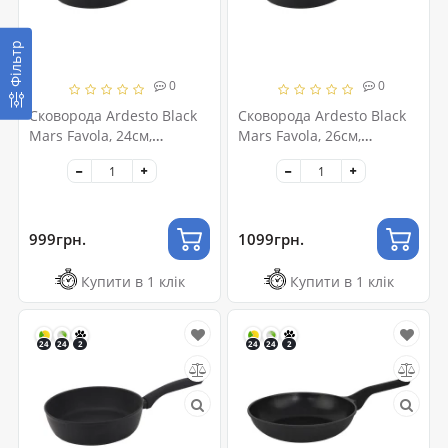
Фільтр
0
0
Сковорода Ardesto Black
Сковорода Ardesto Black
Mars Favola, 24см,
Mars Favola, 26см,
алюміній, чорний
алюміній, чорний
(AR1924BMR)
(AR1926BMR)
999грн.
1099грн.
Купити в 1 клік
Купити в 1 клік
24
24
2
24
24
2