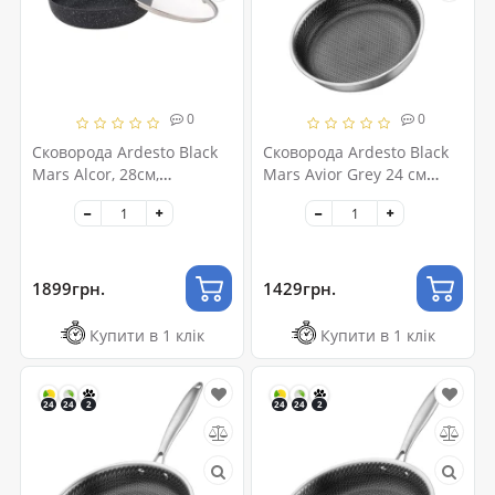
0
0
Сковорода Ardesto Black
Сковорода Ardesto Black
Mars Alcor, 28см,
Mars Avior Grey 24 см
алюміній, чорний
(AR0720BS)
(AR1928BML)
1899грн.
1429грн.
Купити в 1 клік
Купити в 1 клік
24
24
2
24
24
2