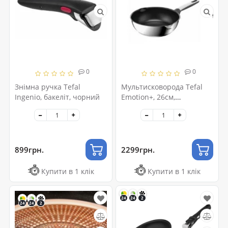
0
0
Знімна ручка Tefal
Мультисковорода Tefal
Ingenio, бакеліт, чорний
Emotion+, 26см,
нержавіюча сталь,
бакеліт, чорний
899грн.
2299грн.
Купити в 1 клік
Купити в 1 клік
24
24
2
24
24
2