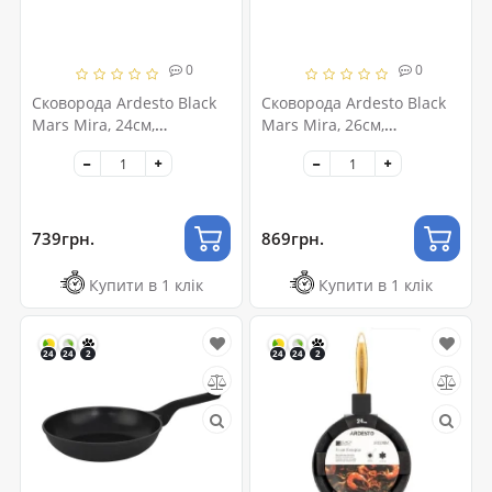
0
0
Сковорода Ardesto Black
Сковорода Ardesto Black
Mars Mira, 24см,
Mars Mira, 26см,
алюміній, чорний
алюміній, чорний
(AR0724BM)
(AR0726BM)
739грн.
869грн.
Купити в 1 клік
Купити в 1 клік
24
24
2
24
24
2