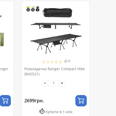
24
24
2
0
anger
Розкладачка Ranger Compact Hike
(RA5521)
2699грн.
Купити в 1 клік