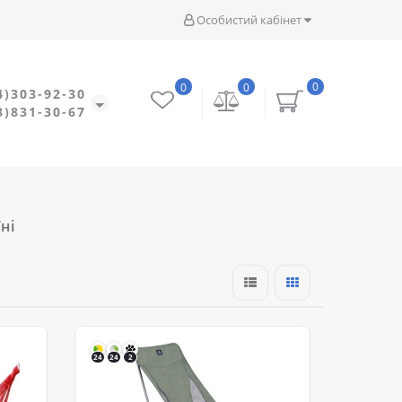
Особистий кабінет
0
0
0
4)303-92-30
8)831-30-67
ні
24
24
2