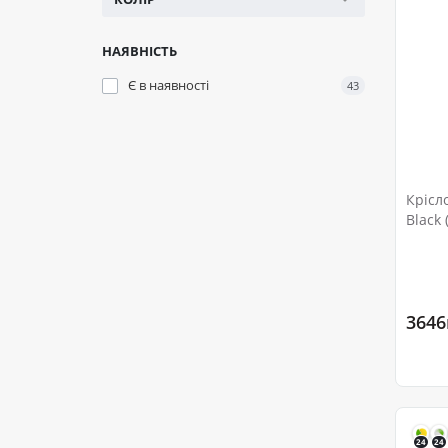
НАЯВНІСТЬ
Є в наявності
43
Крісл
Black 
3646
24
24