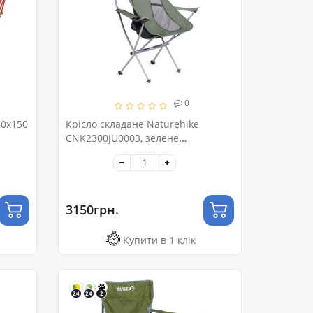
0
60х150
Крісло складане Naturehike
CNK2300JU0003, зелене
(6976023929472)
3150грн.
Купити в 1 клік
24
24
2