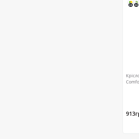
24
24
Крісл
Comfor
913г