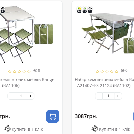
2
24
24
2
0
0
 кемпінгових меблів Ranger
Набір кемпінгових меблів R
1 (RA1106)
TA21407+FS 21124 (RA1102)
грн.
3087грн.
Купити в 1 клік
Купити в 1 клік