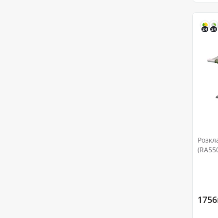
24
24
Розкл
(RA55
1756