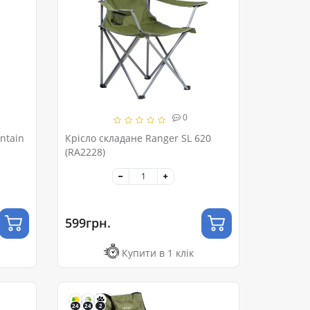
0
ntain
Крісло складане Ranger SL 620
(RA2228)
599грн.
Купити в 1 клік
24
24
2