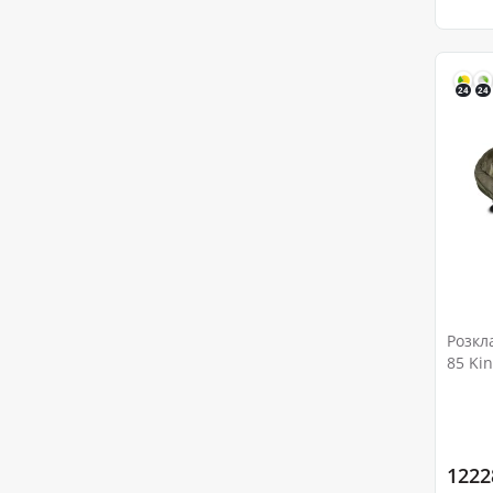
24
24
Розкл
85 Kin
1222