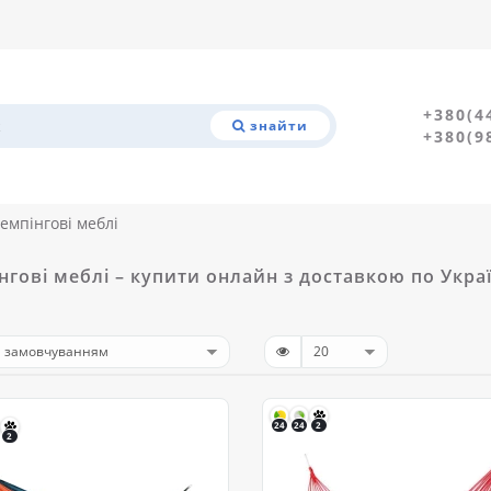
+380(4
знайти
+380(9
емпінгові меблі
нгові меблі – купити онлайн з доставкою по Украї
24
24
2
2