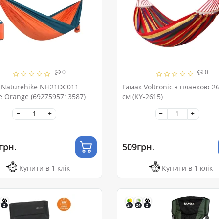
0
0
 Naturehike NH21DC011
Гамак Voltronic з планкою 2
e Orange (6927595713587)
см (KY-2615)
грн.
509грн.
Купити в 1 клік
Купити в 1 клік
2
24
24
2