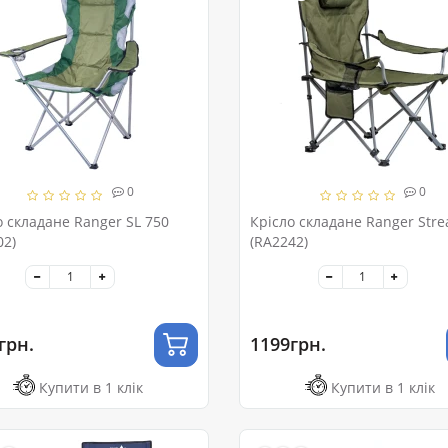
0
0
о складане Ranger SL 750
Крісло складане Ranger Str
02)
(RA2242)
грн.
1199грн.
Купити в 1 клік
Купити в 1 клік