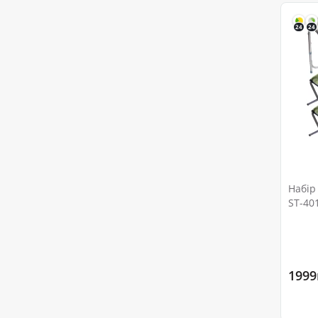
24
24
Набір
ST-40
1999