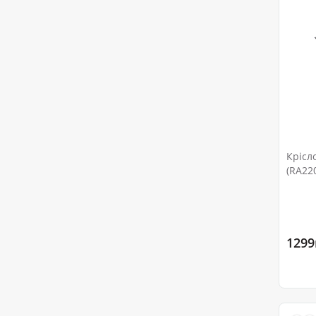
Крісл
(RA22
1299