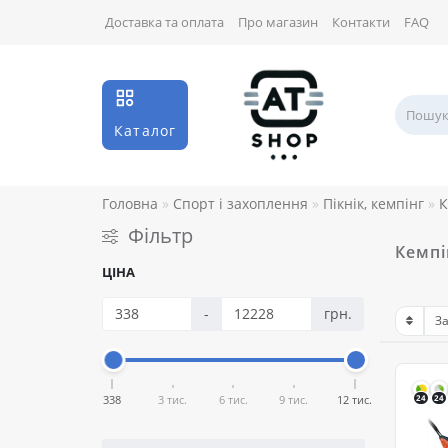
Доставка та оплата
Про магазин
Контакти
FAQ
Каталог
Головна
Спорт і захоплення
Пікнік, кемпінг
К
Фільтр
Кемпі
ЦІНА
-
грн.
338
3 тис.
6 тис.
9 тис.
12 тис.
24
24