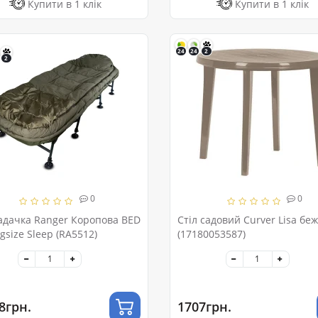
Купити в 1 клік
Купити в 1 клік
24
24
2
2
0
0
адачка Ranger Коропова BED
Стіл садовий Curver Lisa беж
gsize Sleep (RA5512)
(17180053587)
8грн.
1707грн.