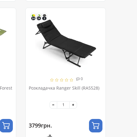
24
24
2
0
Forest
Розкладачка Ranger Skill (RA5528)
3799грн.