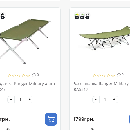
2
24
24
2
0
0
адачка Ranger Military alum
Розкладачка Ranger Military 
04)
(RA5517)
грн.
1799грн.