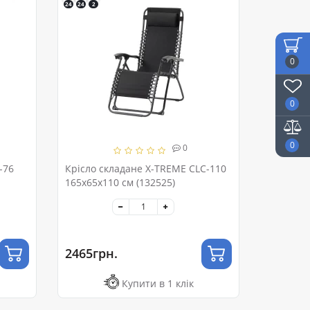
24
24
2
0
0
0
0
-76
Крісло складане X-TREME CLC-110
165х65х110 см (132525)
2465грн.
Купити в 1 клік