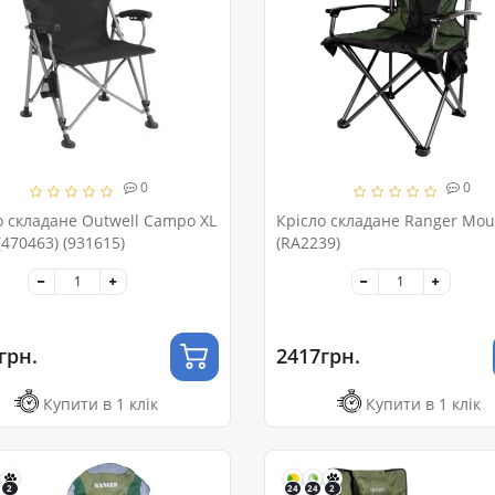
0
0
о складане Outwell Campo XL
Крісло складане Ranger Mou
(470463) (931615)
(RA2239)
грн.
2417грн.
Купити в 1 клік
Купити в 1 клік
2
24
24
2