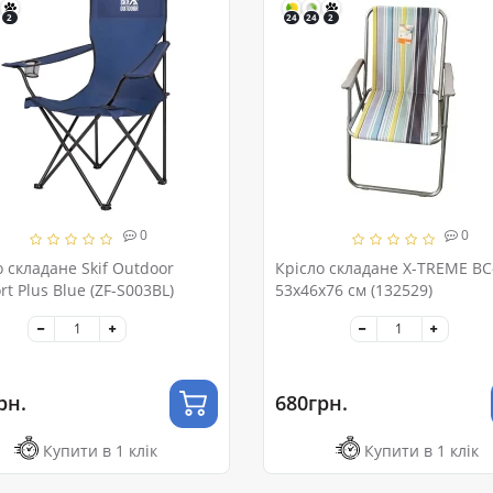
2
24
24
2
0
0
о складане Skif Outdoor
Крісло складане X-TREME BC
t Plus Blue (ZF-S003BL)
53х46х76 см (132529)
рн.
680грн.
Купити в 1 клік
Купити в 1 клік