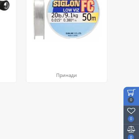
Принади
0
0
0