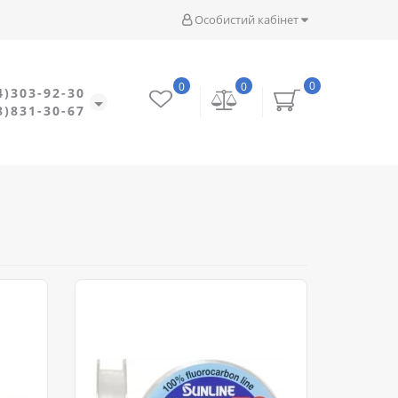
Особистий кабінет
0
0
0
4)303-92-30
8)831-30-67