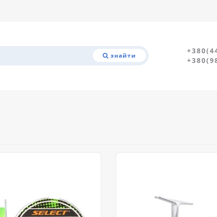
+380(4
знайти
+380(9