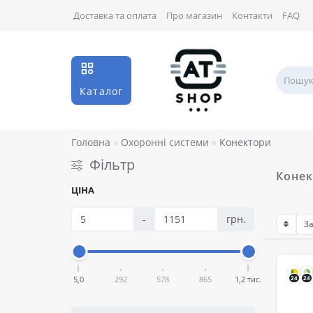
Доставка та оплата
Про магазин
Контакти
FAQ
Каталог
Головна
Охоронні системи
Конектори
Фільтр
Конек
ЦІНА
-
грн.
5,0
292
578
865
1,2 тис.
24
24