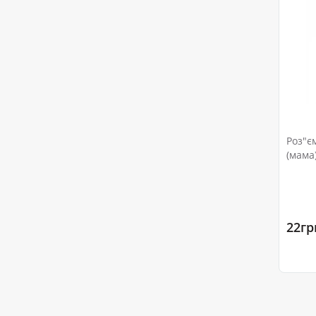
Роз"є
(мама
22гр