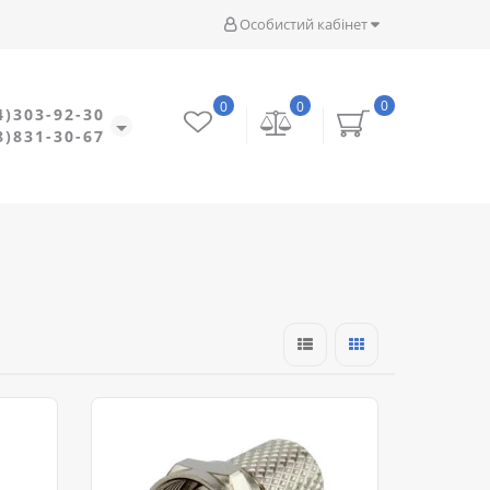
Особистий кабінет
0
0
0
4)303-92-30
8)831-30-67