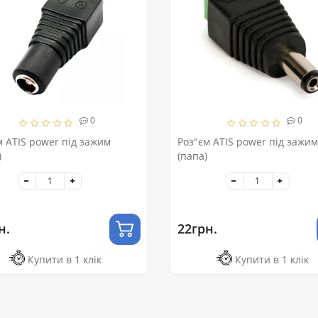
0
0
м ATIS power під зажим
Роз"єм ATIS power під зажим
)
(папа)
н.
22грн.
Купити в 1 клік
Купити в 1 клік