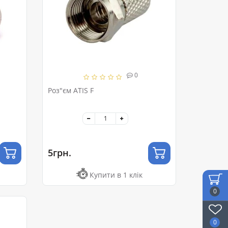
0
Роз"єм ATIS F
5грн.
Купити в 1 клік
0
0