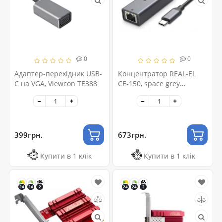
0
0
Адаптер-перехідник USB-
Концентратор REAL-EL
C на VGA, Viewcon TE388
CE-150, space grey
(EL123110004)
399грн.
673грн.
Купити в 1 клік
Купити в 1 клік
24
24
2
24
24
2