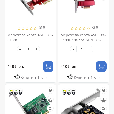
0
0
Мережева карта ASUS XG-
Мережева карта ASUS XG-
C100C
C100F 10Gbps SFP+ (XG-
C100F)
4489грн.
4109грн.
Купити в 1 клік
Купити в 1 клік
24
24
2
24
24
2