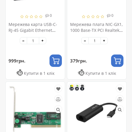
0
0
Мережева карта USB-C-
Мережева плата NIC-GX1,
RJ-45 Gigabit Ethernet
1000 Base-TX PCI Realtek
(F2CU040btBLK)
чіпсет
999грн.
379грн.
Купити в 1 клік
Купити в 1 клік
24
24
2