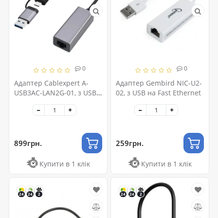
0
0
Адаптер Cablexpert A-
Адаптер Gembird NIC-U2-
USB3AC-LAN2G-01, з USB
02, з USB на Fast Ethernet
Type-A/C на 2,5 Gigabit
Ethernet
899грн.
259грн.
Купити в 1 клік
Купити в 1 клік
24
24
2
24
24
2