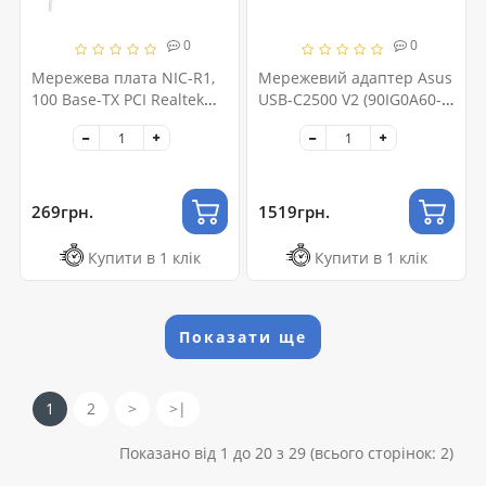
0
0
Мережева плата NIC-R1,
Мережевий адаптер Asus
100 Base-TX PCI Realtek
USB-C2500 V2 (90IG0A60-
чіпсет
MW0L0V)
269грн.
1519грн.
Купити в 1 клік
Купити в 1 клік
Показати ще
1
2
>
>|
Показано від 1 до 20 з 29 (всього сторінок: 2)