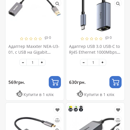
0
0
Адаптер Maxxter NEA-U3-
Адаптер USB 3.0 USB-C to
01, с USB на Gigabit
RJ45 Ethernet 1000Mbps
Ethernet
Cudy (UE10C)
569грн.
630грн.
Купити в 1 клік
Купити в 1 клік
24
24
2