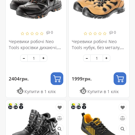
0
0
Черевики робочі Neo
Черевики робочі Neo
Tools кросівки дихаючі,
Tools нубук, без металу,
підошва EVA, клас захисту
S3 SRC за стандартом EN
OB, SRA, р.43 (82-724)
ISO 20345, р.44 (82-125)
2404грн.
1999грн.
Купити в 1 клік
Купити в 1 клік
24
24
2
24
24
2