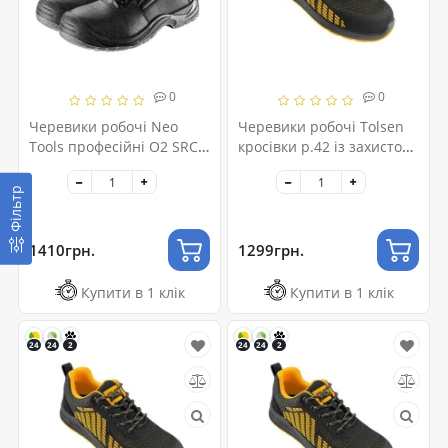
0
0
Черевики робочі Neo
Черевики робочі Tolsen
Tools професійні O2 SRC,
кросівки р.42 із захистом
шкіра, розмір 46, CE (82-
(45374)
770-46)
Фільтр
1410грн.
1299грн.
Купити в 1 клік
Купити в 1 клік
24
24
2
24
24
2