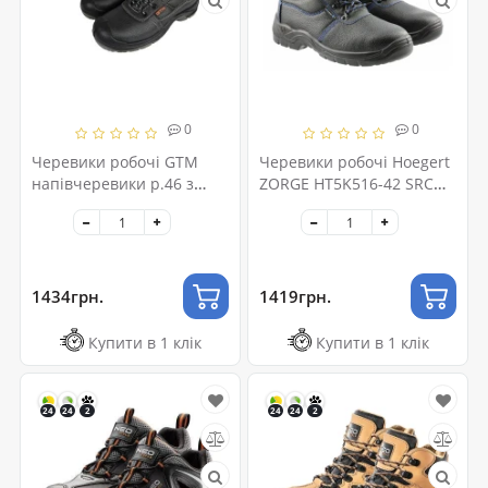
0
0
Черевики робочі GTM
Черевики робочі Hoegert
напівчеревики р.46 з
ZORGE HT5K516-42 SRC
композ. носком S3 SRC
S3, 42 (HT5K516-42)
(SM-071C-46)
1434грн.
1419грн.
Купити в 1 клік
Купити в 1 клік
24
24
2
24
24
2