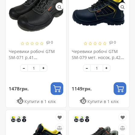
0
0
Черевики робочі GTM
Черевики робочі GTM
SM-071 р.41
SM-079 мет. носок, р.42
композ.носок, на шнурках
(SM-079-42)
S3 SRC Comfort (SM-071-
41)
1478грн.
1149грн.
Купити в 1 клік
Купити в 1 клік
24
24
2
24
24
2