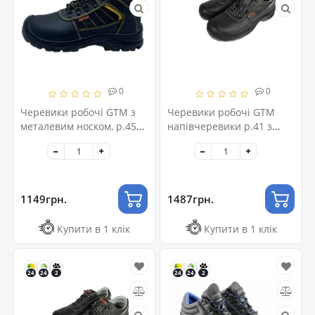
0
0
Черевики робочі GTM з
Черевики робочі GTM
металевим носком, р.45
напівчеревики р.41 з
SM-079 (SM-079-45)
композ. носком S3 SRC
(SM-071C-41)
1149грн.
1487грн.
Купити в 1 клік
Купити в 1 клік
24
24
2
24
24
2