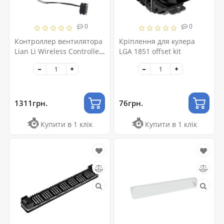
0
0
Контроллер вентилятора
Кріплення для кулера
Lian Li Wireless Controller,
LGA 1851 offset kit
White (G89.RF-T-W.01)
1311грн.
76грн.
Купити в 1 клік
Купити в 1 клік