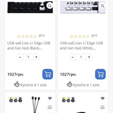
0
0
USB-хаб Lian Li Edge USB
USB-хаб Lian Li Edge USB
and Fan Hub Black
and Fan Hub White
(G8P.EG-HUB01B.00)
(G8P.EG-HUB01W.00)
1027грн.
1027грн.
Купити в 1 клік
Купити в 1 клік
24
24
2
24
24
2