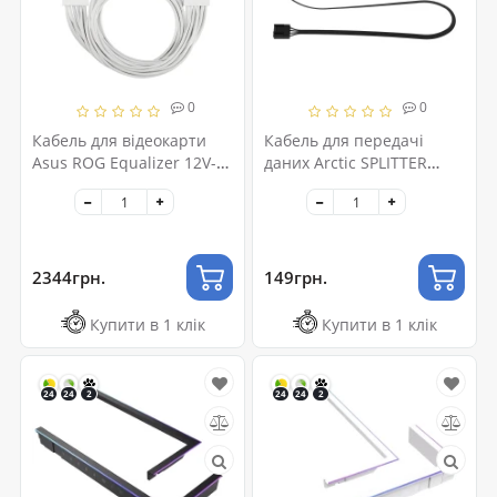
0
0
Кабель для відеокарти
Кабель для передачі
Asus ROG Equalizer 12V-
даних Arctic SPLITTER
2x6 ATX 3.1 & PCIe 5.1
4PIN (ACCBL00007A)
White (90YE00BP-B0QA00)
2344грн.
149грн.
Купити в 1 клік
Купити в 1 клік
24
24
2
24
24
2