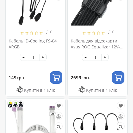
0
0
Кабель ID-Cooling FS-04
Кабель для відеокарти
ARGB
Asus ROG Equalizer 12V-
2x6 ATX 3.1 & PCIe 5.1
Black (90YE00BN-B0QA00)
149грн.
2699грн.
Купити в 1 клік
Купити в 1 клік
24
24
2