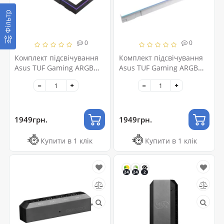
Фільтр
0
0
Комплект підсвічування
Комплект підсвічування
Asus TUF Gaming ARGB
Asus TUF Gaming ARGB
Lighting Kit для GT502
Lighting Kit для GT502
Horizon Series Black
Horizon Series White
(90DA00H0-B09000)
(90DA00H3-B09000)
1949грн.
1949грн.
Купити в 1 клік
Купити в 1 клік
24
24
2