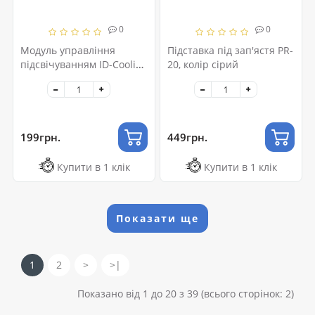
0
0
Модуль управління
Підставка під зап'ястя PR-
підсвічуванням ID-Cooling
20, колір сірий
FH-07
199грн.
449грн.
Купити в 1 клік
Купити в 1 клік
Показати ще
1
2
>
>|
Показано від 1 до 20 з 39 (всього сторінок: 2)