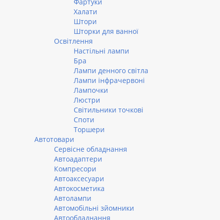
Фартуки
Халати
Штори
Шторки для ванної
Освітлення
Настільні лампи
Бра
Лампи денного світла
Лампи інфрачервоні
Лампочки
Люстри
Світильники точкові
Споти
Торшери
Автотовари
Сервісне обладнання
Автоадаптери
Компресори
Автоаксесуари
Автокосметика
Автолампи
Автомобільні зйомники
Автообладнання