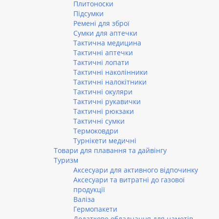
Плитоноски
Підсумки
Ремені для зброї
Сумки для аптечки
Тактична медицина
Тактичні аптечки
Тактичні лопати
Тактичні наколінники
Тактичні налокітники
Тактичні окуляри
Тактичні рукавички
Тактичні рюкзаки
Тактичні сумки
Термоковдри
Турнікети медичні
Товари для плавання та дайвінгу
Туризм
Аксесуари для активного відпочинку
Аксесуари та витратні до газової
продукції
Валіза
Гермопакети
Додаткове обладнання для наметів