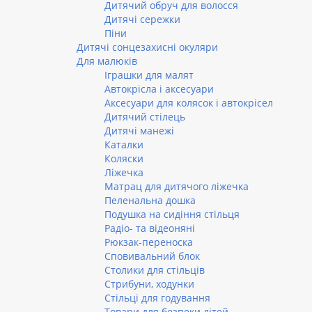
Дитячий обруч для волосся
Дитячі сережки
Піни
Дитячі сонцезахисні окуляри
Для малюків
Іграшки для малят
Автокрісла і аксесуари
Аксесуари для колясок і автокрісел
Дитячий стілець
Дитячі манежі
Каталки
Коляски
Ліжечка
Матрац для дитячого ліжечка
Пеленальна дошка
Подушка на сидіння стільця
Радіо- та відеоняні
Рюкзак-переноска
Сповивальний блок
Столики для стільців
Стрибуни, ходунки
Стільці для годування
Товари для безпеки дітей