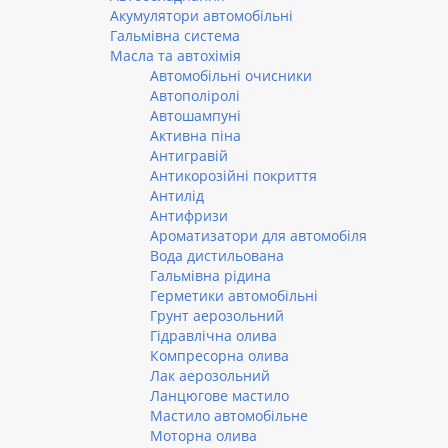
Акумулятори автомобільні
Гальмівна система
Масла та автохімія
Автомобільні очисники
Автополіролі
Автошампуні
Активна піна
Антигравій
Антикорозійні покриття
Антилід
Антифризи
Ароматизатори для автомобіля
Вода дистильована
Гальмівна рідина
Герметики автомобільні
Грунт аерозольний
Гідравлічна олива
Компресорна олива
Лак аерозольний
Ланцюгове мастило
Мастило автомобільне
Моторна олива