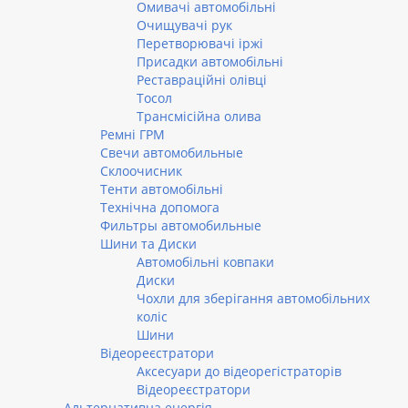
Омивачі автомобільні
Очищувачі рук
Перетворювачі іржі
Присадки автомобільні
Реставраційні олівці
Тосол
Трансмісійна олива
Ремні ГРМ
Свечи автомобильные
Склоочисник
Тенти автомобільні
Технічна допомога
Фильтры автомобильные
Шини та Диски
Автомобільні ковпаки
Диски
Чохли для зберігання автомобільних
коліс
Шини
Відеореєстратори
Аксесуари до відеорегістраторів
Відеореєстратори
Альтернативна енергія