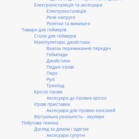
Електроінсталяція та аксесуари
Електроінсталяція
Реле напруги
Розетки та вимикачі
Товари для геймерів
Столи для геймерів
Маніпулятори, джойстики
Важіль перемикання передач
Геймпади
Джойстики
Педалі ігрові
Перо
Рулі
Трекпад
Крісло ігрове
Аксесуари до ігрових крісел
Ігрові приставки
Аксесуари для ігрових консолей
Віртуальна реальність - окуляри
Побутова техніка
Догляд за домом і одягом
Аксесуари супутні