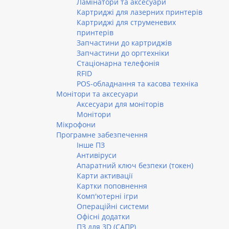
Ламінатори та аксесуари
Картриджі для лазерних принтерів
Картриджі для струменевих
принтерів
Запчастини до картриджів
Запчастини до оргтехніки
Стаціонарна телефонія
RFID
POS-обладнання та касова техніка
Монітори та аксесуари
Аксесуари для моніторів
Монітори
Мікрофони
Програмне забезпечення
Інше ПЗ
Антивіруси
Апаратний ключ безпеки (токен)
Карти активації
Картки поповнення
Комп'ютерні ігри
Операційні системи
Офісні додатки
ПЗ для 3D (САПР)