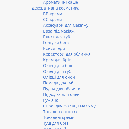
Ароматичні саше
Декоративна косметика
BB-креми
CC-креми
Аксесуари для макіяжу
База під макіяж
Блиск для губ
Гелі для брів
Консилери
Коректори для обличчя
Крем для брів
Олівці для брів
Олівці для губ
Олівці для очей
Помада для губ
Пудра для обличчя
Підводка для очей
Рум'яна
Спреї для фіксації макіяжу
Тональна основа
Тональні креми
Туш для брів
Туш для вій