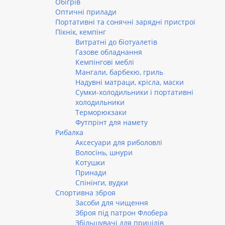
Обігрів
Оптичні прилади
Портативні та сонячні зарядні пристрої
Пікнік, кемпінг
Витратні до біотуалетів
Газове обладнання
Кемпінгові меблі
Мангали, барбекю, гриль
Надувні матраци, крісла, маски
Сумки-холодильники і портативні
холодильники
Терморюкзаки
Футпрінт для намету
Рибалка
Аксесуари для риболовлі
Волосінь, шнури
Котушки
Принади
Спінінги, вудки
Спортивна зброя
Засоби для чищення
Зброя під патрон Флобера
Збільшувачі для прицілів