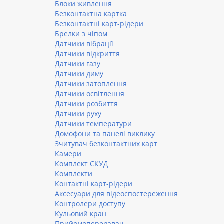
Блоки живлення
Безконтактна картка
Безконтактні карт-рідери
Брелки з чіпом
Датчики вібрації
Датчики відкриття
Датчики газу
Датчики диму
Датчики затоплення
Датчики освітлення
Датчики розбиття
Датчики руху
Датчики температури
Домофони та панелі виклику
Зчитувач безконтактних карт
Камери
Комплект СКУД
Комплекти
Контактні карт-рідери
Аксесуари для відеоспостереження
Контролери доступу
Кульовий кран
Прийомопередавач