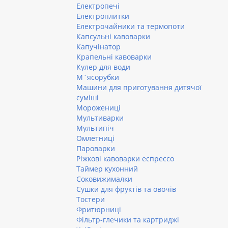
Електропечі
Електроплитки
Електрочайники та термопоти
Капсульні кавоварки
Капучінатор
Крапельні кавоварки
Кулер для води
М`ясорубки
Машини для приготування дитячої
суміші
Морожениці
Мультиварки
Мультипіч
Омлетниці
Пароварки
Ріжкові кавоварки еспрессо
Таймер кухонний
Соковижималки
Сушки для фруктів та овочів
Тостери
Фритюрниці
Фільтр-глечики та картриджі