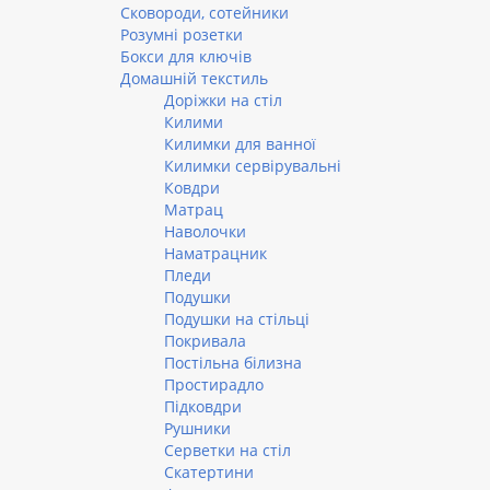
Сковороди, сотейники
Розумні розетки
Бокси для ключів
Домашній текстиль
Доріжки на стіл
Килими
Килимки для ванної
Килимки сервірувальні
Ковдри
Матрац
Наволочки
Наматрацник
Пледи
Подушки
Подушки на стільці
Покривала
Постільна білизна
Простирадло
Підковдри
Рушники
Серветки на стіл
Скатертини