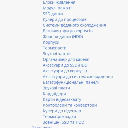
Блоки живлення
Модулі пам'яті
SSD диски
Кулери до процесорів
Системи водяного охолодження
Вентилятори до корпусів
Жорсткі диски (HDD)
Корпуси
Термопасти
Звукові карти
Органайзер для кабеля
Аксесуари до SSD\HDD
Аксесуари до корпусів
Акссесуари до систем охолодження
Багатофункціональні панелі
Звукові плати
Кардрідери
Карти відеозахвату
Контролери та конвертори
Кулери до відеокарт
Термопрокладки
Зовнішні SSD та HDD
Планшети