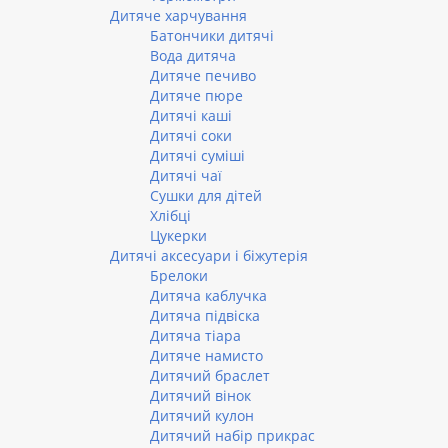
Дитяче харчування
Батончики дитячі
Вода дитяча
Дитяче печиво
Дитяче пюре
Дитячі каші
Дитячі соки
Дитячі суміші
Дитячі чаї
Сушки для дітей
Хлібці
Цукерки
Дитячі аксесуари і біжутерія
Брелоки
Дитяча каблучка
Дитяча підвіска
Дитяча тіара
Дитяче намисто
Дитячий браслет
Дитячий вінок
Дитячий кулон
Дитячий набір прикрас