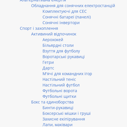
Обладнання для сонячних електростанцій
Комплектуючі для СЕС
Сонячні батареї (панелі)
Сонячні інвертори
Спорт і захоплення
Активиний відпочинок
Аерохокей
Більярдні столи
Взуття для футболу
Воротарські рукавиці
Гетри
Дартс
М'ячі для командних ігор
Настільний теніс
Настільний футбол
Футбольні ворота
Футбольні щитки
Бокс та єдиноборства
Бинти-рукавиці
Боксерські мішки і груші
Захисне екіпірування
Лапи, маківари