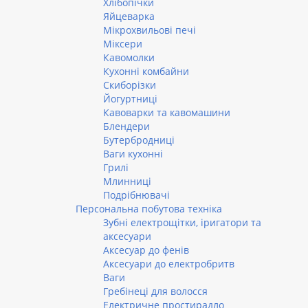
Хлібопічки
Яйцеварка
Мікрохвильові печі
Міксери
Кавомолки
Кухонні комбайни
Скиборізки
Йогуртниці
Кавоварки та кавомашини
Блендери
Бутербродниці
Ваги кухонні
Грилі
Млинниці
Подрібнювачі
Персональна побутова техніка
Зубні електрощітки, іригатори та
аксесуари
Аксесуар до фенів
Аксесуари до електробритв
Ваги
Гребінеці для волосся
Електричне простирадло