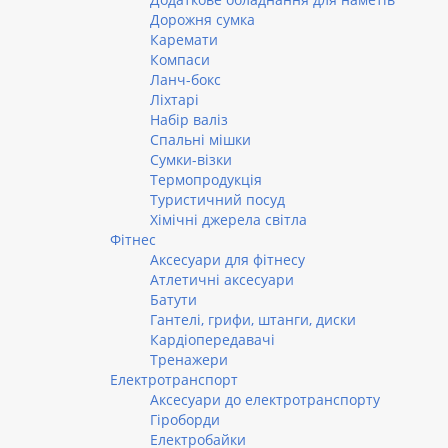
Дорожня сумка
Каремати
Компаси
Ланч-бокс
Ліхтарі
Набір валіз
Спальні мішки
Сумки-візки
Термопродукція
Туристичний посуд
Хімічні джерела світла
Фітнес
Аксесуари для фітнесу
Атлетичні аксесуари
Батути
Гантелі, грифи, штанги, диски
Кардіопередавачі
Тренажери
Електротранспорт
Аксесуари до електротранспорту
Гіроборди
Електробайки