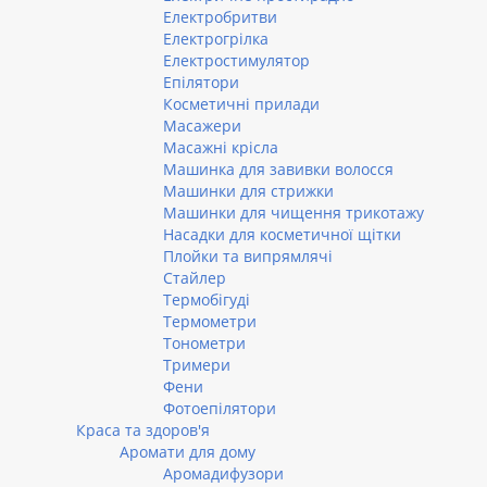
Електробритви
Електрогрілка
Електростимулятор
Епілятори
Косметичні прилади
Масажери
Масажні крісла
Машинка для завивки волосся
Машинки для стрижки
Машинки для чищення трикотажу
Насадки для косметичної щітки
Плойки та випрямлячі
Стайлер
Термобігуді
Термометри
Тонометри
Тримери
Фени
Фотоепілятори
Краса та здоров'я
Аромати для дому
Аромадифузори