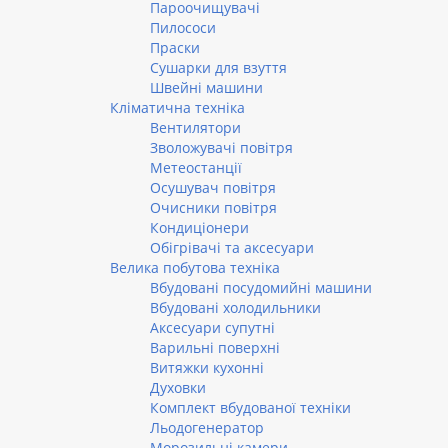
Пароочищувачі
Пилососи
Праски
Сушарки для взуття
Швейні машини
Кліматична техніка
Вентилятори
Зволожувачі повітря
Метеостанції
Осушувач повітря
Очисники повітря
Кондиціонери
Обігрівачі та аксесуари
Велика побутова техніка
Вбудовані посудомийні машини
Вбудовані холодильники
Аксесуари супутні
Варильні поверхні
Витяжки кухонні
Духовки
Комплект вбудованої техніки
Льодогенератор
Морозильні камери